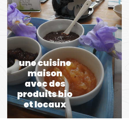
une cuisine
maison
avec des
produits bio
et locaux